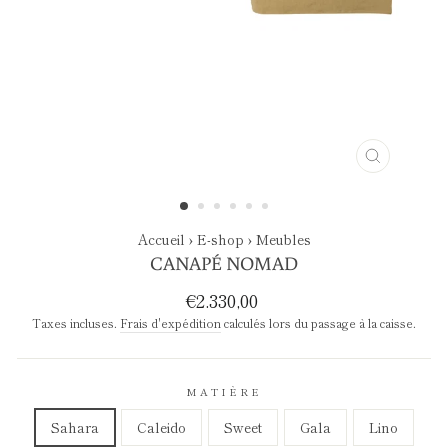
FERMER
(ESC)
Accueil
›
E-shop
›
Meubles
CANAPÉ NOMAD
Prix
Prix
€2.330,00
régulier
réduit
Taxes incluses.
Frais d'expédition
calculés lors du passage à la caisse.
MATIÈRE
Sahara
Caleido
Sweet
Gala
Lino