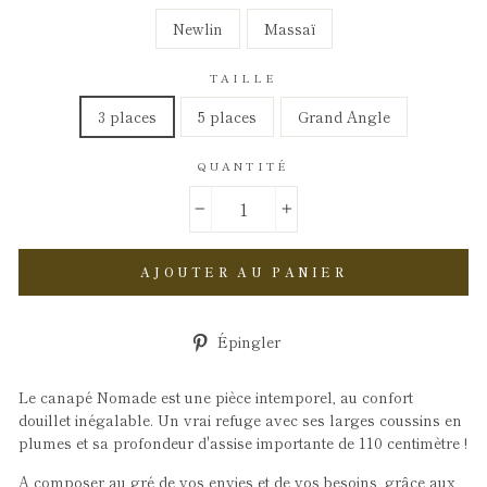
Newlin
Massaï
TAILLE
3 places
5 places
Grand Angle
QUANTITÉ
−
+
AJOUTER AU PANIER
Épingler
Épingler
sur
Pinterest
Le canapé Nomade est une pièce intemporel,
au confort
douillet inégalable. Un vrai refuge avec ses larges coussins en
plumes et sa profondeur d'assise importante de 110 centimètre !
A composer au gré de vos envies et de vos besoins, grâce aux