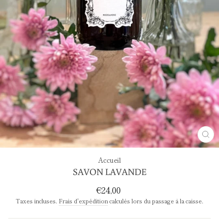
FE
(E
Accueil
SAVON LAVANDE
Prix
€24,00
régulier
Taxes incluses.
Frais d'expédition
calculés lors du passage à la caisse.