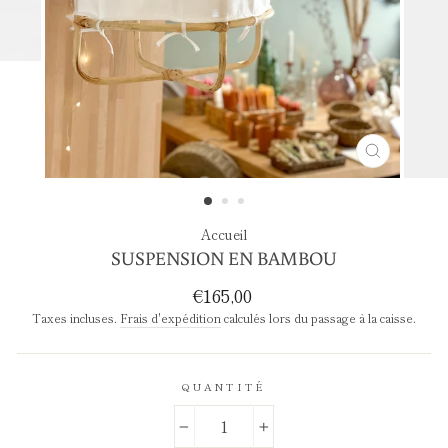
FERMER
(ESC)
Accueil
SUSPENSION EN BAMBOU
Prix
€165,00
régulier
Taxes incluses.
Frais d'expédition
calculés lors du passage à la caisse.
QUANTITÉ
−
+